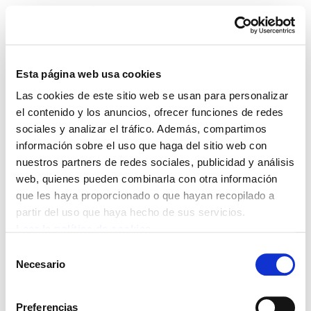
Esta página web usa cookies
Las cookies de este sitio web se usan para personalizar
ELA Astekaria 408
el contenido y los anuncios, ofrecer funciones de redes
sociales y analizar el tráfico. Además, compartimos
información sobre el uso que haga del sitio web con
nuestros partners de redes sociales, publicidad y análisis
web, quienes pueden combinarla con otra información
POLÍTICA DE COOKIES
CANAL DE INFORMACIÓN
que les haya proporcionado o que hayan recopilado a
POLÍTICA DE PRIVACIDAD
MAPA DEL SITIO
ACCESIBILIDAD
CONTACTO
partir del uso que haya hecho de sus servicios.
Manu Robles-Arangiz Institutua Fundazioa
Leer la política de cookies
Barrainkua 13 - 48009 Bilbo -
Selección
Telf. +34 94 403 77 99
Necesario
de
Corderliers karrika 20 - 64100 Baiona -
consentimiento
Telf. +33 (0) 559 25 65 52
Preferencias
Contacto