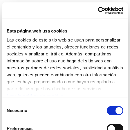
Esta página web usa cookies
Las cookies de este sitio web se usan para personalizar
ELA Astekaria 409
el contenido y los anuncios, ofrecer funciones de redes
sociales y analizar el tráfico. Además, compartimos
información sobre el uso que haga del sitio web con
nuestros partners de redes sociales, publicidad y análisis
web, quienes pueden combinarla con otra información
POLÍTICA DE COOKIES
CANAL DE INFORMACIÓN
que les haya proporcionado o que hayan recopilado a
POLÍTICA DE PRIVACIDAD
MAPA DEL SITIO
ACCESIBILIDAD
CONTACTO
partir del uso que haya hecho de sus servicios.
Manu Robles-Arangiz Institutua Fundazioa
Leer la política de cookies
Barrainkua 13 - 48009 Bilbo -
Selección
Telf. +34 94 403 77 99
Necesario
de
Corderliers karrika 20 - 64100 Baiona -
consentimiento
Telf. +33 (0) 559 25 65 52
Preferencias
Contacto