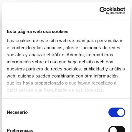
Esta página web usa cookies
Las cookies de este sitio web se usan para personalizar
ELA Astekaria 47
el contenido y los anuncios, ofrecer funciones de redes
sociales y analizar el tráfico. Además, compartimos
información sobre el uso que haga del sitio web con
ELA Astekaria 47.PDF
1.2 MB
nuestros partners de redes sociales, publicidad y análisis
web, quienes pueden combinarla con otra información
que les haya proporcionado o que hayan recopilado a
POLÍTICA DE COOKIES
CANAL DE INFORMACIÓN
partir del uso que haya hecho de sus servicios.
POLÍTICA DE PRIVACIDAD
MAPA DEL SITIO
ACCESIBILIDAD
CONTACTO
Leer la política de cookies
Manu Robles-Arangiz Institutua Fundazioa
Selección
Barrainkua 13 - 48009 Bilbo -
Necesario
de
Telf. +34 94 403 77 99
consentimiento
Corderliers karrika 20 - 64100 Baiona -
Preferencias
Telf. +33 (0) 559 25 65 52