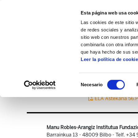
Esta página web usa cook
Las cookies de este sitio 
de redes sociales y analiz
sitio web con nuestros par
combinarla con otra inform
Inicio
Centro de documentación
ELA As
que haya hecho de sus ser
Leer la política de cooki
Selección
Necesario
de
consentimiento
ELA Astekaria 56.
Manu Robles-Arangiz Institutua Fundazi
Barrainkua 13 - 48009 Bilbo -
Telf. +34