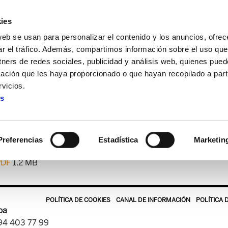
ies
web se usan para personalizar el contenido y los anuncios, ofrec
ar el tráfico. Además, compartimos información sobre el uso que
tners de redes sociales, publicidad y análisis web, quienes pue
ación que les haya proporcionado o que hayan recopilado a parti
tekaria
ELA Astekaria 56
vicios.
es
ELA Astekaria 56
Preferencias
Estadística
Marketin
PDF
1.2 MB
POLÍTICA DE COOKIES
CANAL DE INFORMACIÓN
POLÍTICA 
oa
 94 403 77 99