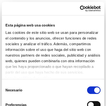
Esta página web usa cookies
Las cookies de este sitio web se usan para personalizar
ELA Astekaria 62
el contenido y los anuncios, ofrecer funciones de redes
sociales y analizar el tráfico. Además, compartimos
información sobre el uso que haga del sitio web con
ELA Astekaria 62.PDF
6.2 MB
nuestros partners de redes sociales, publicidad y análisis
web, quienes pueden combinarla con otra información
que les haya proporcionado o que hayan recopilado a
POLÍTICA DE COOKIES
CANAL DE INFORMACIÓN
partir del uso que haya hecho de sus servicios.
POLÍTICA DE PRIVACIDAD
MAPA DEL SITIO
ACCESIBILIDAD
CONTACTO
Leer la política de cookies
Manu Robles-Arangiz Institutua Fundazioa
Selección
Barrainkua 13 - 48009 Bilbo -
Necesario
de
Telf. +34 94 403 77 99
consentimiento
Corderliers karrika 20 - 64100 Baiona -
Preferencias
Telf. +33 (0) 559 25 65 52