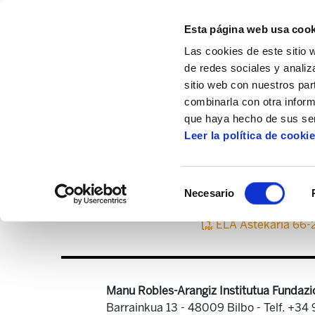
Esta página web usa cook
Las cookies de este sitio 
de redes sociales y analiz
sitio web con nuestros par
combinarla con otra inform
Inicio
Centro de documentación
ELA As
que haya hecho de sus ser
Leer la política de cooki
Selección
Necesario
de
consentimiento
ELA Astekaria 66-
Manu Robles-Arangiz Institutua Fundazi
Barrainkua 13 - 48009 Bilbo -
Telf. +34