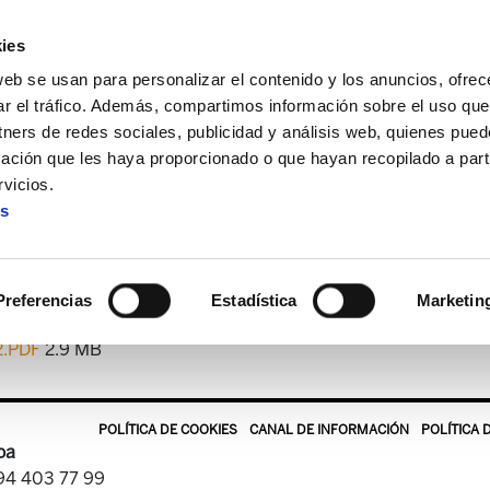
ies
web se usan para personalizar el contenido y los anuncios, ofrec
ar el tráfico. Además, compartimos información sobre el uso que
tners de redes sociales, publicidad y análisis web, quienes pue
ación que les haya proporcionado o que hayan recopilado a parti
tekaria
ELA Astekaria 66-2
vicios.
es
ELA Astekaria 66-2
Preferencias
Estadística
Marketin
2.PDF
2.9 MB
POLÍTICA DE COOKIES
CANAL DE INFORMACIÓN
POLÍTICA 
oa
 94 403 77 99