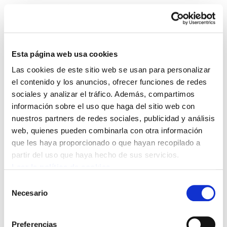
Esta página web usa cookies
Las cookies de este sitio web se usan para personalizar
ELA Astekaria 67
el contenido y los anuncios, ofrecer funciones de redes
sociales y analizar el tráfico. Además, compartimos
información sobre el uso que haga del sitio web con
ELA Astekaria 67.PDF
2.4 MB
nuestros partners de redes sociales, publicidad y análisis
web, quienes pueden combinarla con otra información
que les haya proporcionado o que hayan recopilado a
POLÍTICA DE COOKIES
CANAL DE INFORMACIÓN
partir del uso que haya hecho de sus servicios.
POLÍTICA DE PRIVACIDAD
MAPA DEL SITIO
ACCESIBILIDAD
CONTACTO
Leer la política de cookies
Manu Robles-Arangiz Institutua Fundazioa
Selección
Barrainkua 13 - 48009 Bilbo -
Necesario
de
Telf. +34 94 403 77 99
consentimiento
Corderliers karrika 20 - 64100 Baiona -
Preferencias
Telf. +33 (0) 559 25 65 52