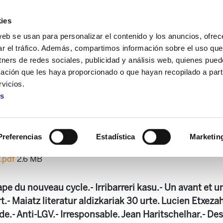
ies
web se usan para personalizar el contenido y los anuncios, ofrec
ar el tráfico. Además, compartimos información sobre el uso que
tners de redes sociales, publicidad y análisis web, quienes pue
ación que les haya proporcionado o que hayan recopilado a parti
 + Alda!
Enbata 2207
vicios.
es
Enbata 2207
Preferencias
Estadística
Marketin
7.pdf
2.6 MB
pe du nouveau cycle.- Irribarreri kasu.- Un avant et u
.- Maiatz literatur aldizkariak 30 urte. Lucien Etxezah
.- Anti-LGV.- Irresponsable. Jean Haritschelhar.- Des