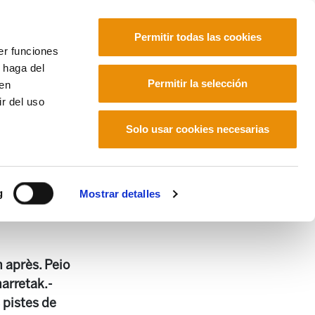
Permitir todas las cookies
er funciones
 haga del
Euskara
Français
Español
Permitir la selección
den
r del uso
Solo usar cookies necesarias
g
Mostrar detalles
n après. Peio
arretak.-
 pistes de