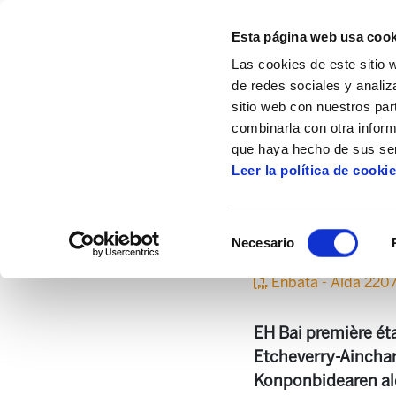
Esta página web usa cook
Las cookies de este sitio 
de redes sociales y analiz
sitio web con nuestros par
combinarla con otra inform
Inicio
Centro de documentación
Enbata
que haya hecho de sus ser
Leer la política de cooki
Selección
Necesario
de
consentimiento
Enbata - Alda 220
EH Bai première éta
Etcheverry-Ainchart
Konponbidearen alde