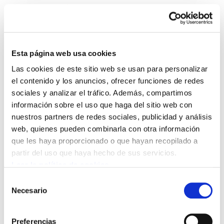
Esta página web usa cookies
Las cookies de este sitio web se usan para personalizar
Enbata + Alda! 1929
el contenido y los anuncios, ofrecer funciones de redes
sociales y analizar el tráfico. Además, compartimos
información sobre el uso que haga del sitio web con
Enbata-Alda1929(20)1.pdf
871.0 KB
nuestros partners de redes sociales, publicidad y análisis
web, quienes pueden combinarla con otra información
que les haya proporcionado o que hayan recopilado a
partir del uso que haya hecho de sus servicios.
Leer la política de cookies
POLÍTICA DE COOKIES
CANAL DE INFORMACIÓN
POLÍTICA DE PRIVACIDAD
MAPA DEL SITIO
ACCESIBILIDAD
Selección
CONTACTO
Necesario
de
Manu Robles-Arangiz Institutua Fundazioa
consentimiento
Barrainkua 13 - 48009 Bilbo -
Preferencias
Telf. +34 94 403 77 99