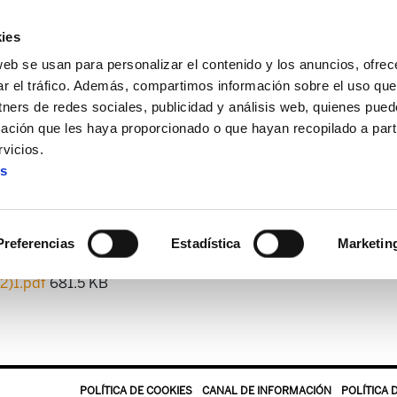
ies
web se usan para personalizar el contenido y los anuncios, ofrec
ar el tráfico. Además, compartimos información sobre el uso que
tners de redes sociales, publicidad y análisis web, quienes pue
ación que les haya proporcionado o que hayan recopilado a parti
 + Alda!
Enbata + Alda! 1931
vicios.
es
Enbata + Alda! 1931
Preferencias
Estadística
Marketin
2)1.pdf
681.5 KB
POLÍTICA DE COOKIES
CANAL DE INFORMACIÓN
POLÍTICA 