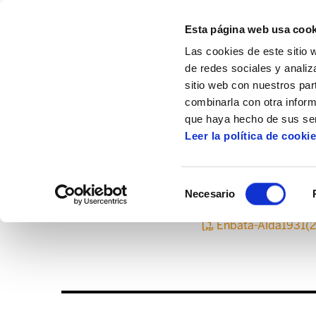
Esta página web usa cook
Las cookies de este sitio 
de redes sociales y analiz
sitio web con nuestros par
combinarla con otra inform
Inicio
Centro de documentación
Enbata
que haya hecho de sus ser
Leer la política de cooki
Selección
Necesario
de
consentimiento
Enbata-Alda1931(2