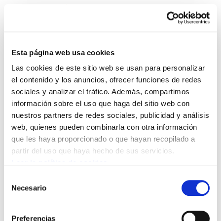
Esta página web usa cookies
Las cookies de este sitio web se usan para personalizar
Enbata + Alda! 1958
el contenido y los anuncios, ofrecer funciones de redes
sociales y analizar el tráfico. Además, compartimos
información sobre el uso que haga del sitio web con
Enbata-Alda1958(49)1.pdf
894.1 KB
nuestros partners de redes sociales, publicidad y análisis
web, quienes pueden combinarla con otra información
que les haya proporcionado o que hayan recopilado a
partir del uso que haya hecho de sus servicios.
Leer la política de cookies
POLÍTICA DE COOKIES
CANAL DE INFORMACIÓN
POLÍTICA DE PRIVACIDAD
MAPA DEL SITIO
ACCESIBILIDAD
Selección
CONTACTO
Necesario
de
Manu Robles-Arangiz Institutua Fundazioa
consentimiento
Barrainkua 13 - 48009 Bilbo -
Preferencias
Telf. +34 94 403 77 99