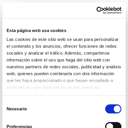
Esta página web usa cookies
Las cookies de este sitio web se usan para personalizar
Enbata + Alda! 1992
el contenido y los anuncios, ofrecer funciones de redes
sociales y analizar el tráfico. Además, compartimos
información sobre el uso que haga del sitio web con
Enbata-Alda1992(83)1.pdf
770.3 KB
nuestros partners de redes sociales, publicidad y análisis
web, quienes pueden combinarla con otra información
que les haya proporcionado o que hayan recopilado a
partir del uso que haya hecho de sus servicios.
Leer la política de cookies
POLÍTICA DE COOKIES
CANAL DE INFORMACIÓN
POLÍTICA DE PRIVACIDAD
MAPA DEL SITIO
ACCESIBILIDAD
Selección
CONTACTO
Necesario
de
Manu Robles-Arangiz Institutua Fundazioa
consentimiento
Barrainkua 13 - 48009 Bilbo -
Preferencias
Telf. +34 94 403 77 99