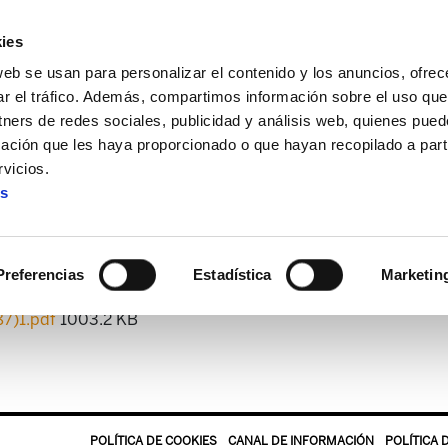
ies
web se usan para personalizar el contenido y los anuncios, ofrec
ar el tráfico. Además, compartimos información sobre el uso que
tners de redes sociales, publicidad y análisis web, quienes pue
ación que les haya proporcionado o que hayan recopilado a parti
 + Alda!
Enbata + Alda! 1996
vicios.
es
Enbata + Alda! 1996
Preferencias
Estadística
Marketin
87)1.pdf
1003.2 KB
POLÍTICA DE COOKIES
CANAL DE INFORMACIÓN
POLÍTICA 