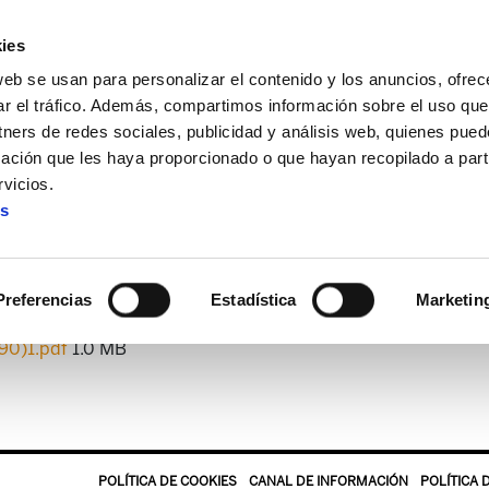
ies
web se usan para personalizar el contenido y los anuncios, ofrec
ar el tráfico. Además, compartimos información sobre el uso que
tners de redes sociales, publicidad y análisis web, quienes pue
ación que les haya proporcionado o que hayan recopilado a parti
 + Alda!
Enbata + Alda! 1999
vicios.
es
Enbata + Alda! 1999
Preferencias
Estadística
Marketin
90)1.pdf
1.0 MB
POLÍTICA DE COOKIES
CANAL DE INFORMACIÓN
POLÍTICA 