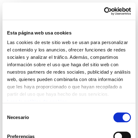
Esta página web usa cookies
Las cookies de este sitio web se usan para personalizar
Enbata + Alda! 2007
el contenido y los anuncios, ofrecer funciones de redes
sociales y analizar el tráfico. Además, compartimos
información sobre el uso que haga del sitio web con
Enbata-Alda2007(98).pdf
954.5 KB
nuestros partners de redes sociales, publicidad y análisis
web, quienes pueden combinarla con otra información
que les haya proporcionado o que hayan recopilado a
POLÍTICA DE COOKIES
CANAL DE INFORMACIÓN
partir del uso que haya hecho de sus servicios.
POLÍTICA DE PRIVACIDAD
MAPA DEL SITIO
ACCESIBILIDAD
CONTACTO
Leer la política de cookies
Manu Robles-Arangiz Institutua Fundazioa
Selección
Barrainkua 13 - 48009 Bilbo -
Necesario
de
Telf. +34 94 403 77 99
consentimiento
Corderliers karrika 20 - 64100 Baiona -
Preferencias
Telf. +33 (0) 559 25 65 52