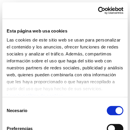
Esta página web usa cookies
Las cookies de este sitio web se usan para personalizar
Enbata + Alda! 2020
el contenido y los anuncios, ofrecer funciones de redes
sociales y analizar el tráfico. Además, compartimos
información sobre el uso que haga del sitio web con
Enbata-Alda2020(111).pdf
740.4 KB
nuestros partners de redes sociales, publicidad y análisis
web, quienes pueden combinarla con otra información
que les haya proporcionado o que hayan recopilado a
POLÍTICA DE COOKIES
CANAL DE INFORMACIÓN
partir del uso que haya hecho de sus servicios.
POLÍTICA DE PRIVACIDAD
MAPA DEL SITIO
ACCESIBILIDAD
CONTACTO
Leer la política de cookies
Manu Robles-Arangiz Institutua Fundazioa
Selección
Barrainkua 13 - 48009 Bilbo -
Necesario
de
Telf. +34 94 403 77 99
consentimiento
Corderliers karrika 20 - 64100 Baiona -
Preferencias
Telf. +33 (0) 559 25 65 52