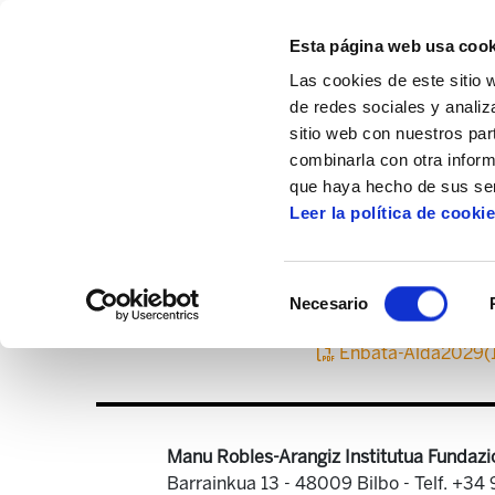
Esta página web usa cook
Las cookies de este sitio 
de redes sociales y analiz
sitio web con nuestros par
combinarla con otra inform
Inicio
Centro de documentación
Enbata
que haya hecho de sus ser
Leer la política de cooki
Selección
Necesario
de
consentimiento
Enbata-Alda2029(
Manu Robles-Arangiz Institutua Fundazi
Barrainkua 13 - 48009 Bilbo -
Telf. +34