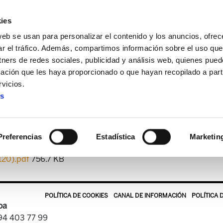
ies
web se usan para personalizar el contenido y los anuncios, ofrec
ar el tráfico. Además, compartimos información sobre el uso que
tners de redes sociales, publicidad y análisis web, quienes pue
ación que les haya proporcionado o que hayan recopilado a parti
 + Alda!
Enbata + Alda! 2029
vicios.
es
Enbata + Alda! 2029
Preferencias
Estadística
Marketin
120).pdf
756.7 KB
POLÍTICA DE COOKIES
CANAL DE INFORMACIÓN
POLÍTICA 
oa
 94 403 77 99