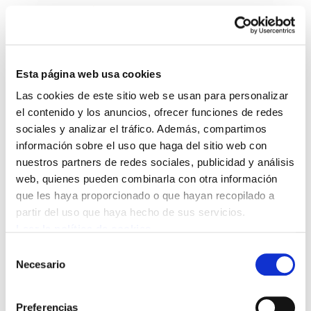
Esta página web usa cookies
Las cookies de este sitio web se usan para personalizar
Enbata + Alda! 2050
el contenido y los anuncios, ofrecer funciones de redes
sociales y analizar el tráfico. Además, compartimos
información sobre el uso que haga del sitio web con
Enbata-Alda2050(141).pdf
891.7 KB
nuestros partners de redes sociales, publicidad y análisis
web, quienes pueden combinarla con otra información
que les haya proporcionado o que hayan recopilado a
POLÍTICA DE COOKIES
CANAL DE INFORMACIÓN
partir del uso que haya hecho de sus servicios.
POLÍTICA DE PRIVACIDAD
MAPA DEL SITIO
ACCESIBILIDAD
CONTACTO
Leer la política de cookies
Manu Robles-Arangiz Institutua Fundazioa
Selección
Barrainkua 13 - 48009 Bilbo -
Necesario
de
Telf. +34 94 403 77 99
consentimiento
Corderliers karrika 20 - 64100 Baiona -
Preferencias
Telf. +33 (0) 559 25 65 52