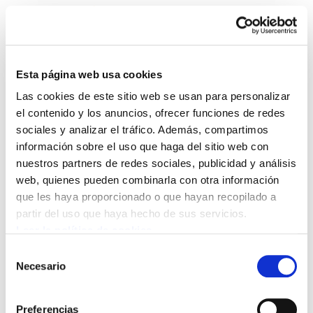
Esta página web usa cookies
Las cookies de este sitio web se usan para personalizar
Enbata + Alda! 2051
el contenido y los anuncios, ofrecer funciones de redes
sociales y analizar el tráfico. Además, compartimos
información sobre el uso que haga del sitio web con
Enbata-Alda2051(142).pdf
1.0 MB
nuestros partners de redes sociales, publicidad y análisis
web, quienes pueden combinarla con otra información
que les haya proporcionado o que hayan recopilado a
POLÍTICA DE COOKIES
CANAL DE INFORMACIÓN
partir del uso que haya hecho de sus servicios.
POLÍTICA DE PRIVACIDAD
MAPA DEL SITIO
ACCESIBILIDAD
CONTACTO
Leer la política de cookies
Manu Robles-Arangiz Institutua Fundazioa
Selección
Barrainkua 13 - 48009 Bilbo -
Necesario
de
Telf. +34 94 403 77 99
consentimiento
Corderliers karrika 20 - 64100 Baiona -
Preferencias
Telf. +33 (0) 559 25 65 52