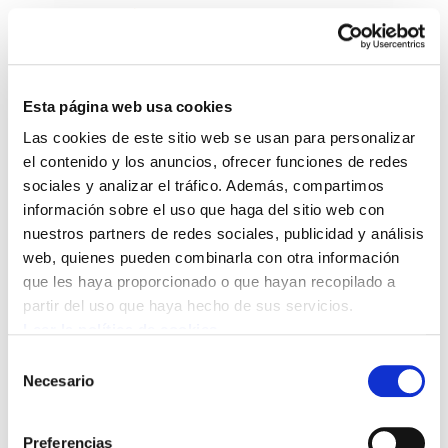
Esta página web usa cookies
Las cookies de este sitio web se usan para personalizar
Enbata + Alda! 2056
el contenido y los anuncios, ofrecer funciones de redes
sociales y analizar el tráfico. Además, compartimos
información sobre el uso que haga del sitio web con
Enbata-Alda2056(147).pdf
1.9 MB
nuestros partners de redes sociales, publicidad y análisis
web, quienes pueden combinarla con otra información
que les haya proporcionado o que hayan recopilado a
POLÍTICA DE COOKIES
CANAL DE INFORMACIÓN
partir del uso que haya hecho de sus servicios.
POLÍTICA DE PRIVACIDAD
MAPA DEL SITIO
ACCESIBILIDAD
CONTACTO
Leer la política de cookies
Manu Robles-Arangiz Institutua Fundazioa
Selección
Barrainkua 13 - 48009 Bilbo -
Necesario
de
Telf. +34 94 403 77 99
consentimiento
Corderliers karrika 20 - 64100 Baiona -
Preferencias
Telf. +33 (0) 559 25 65 52