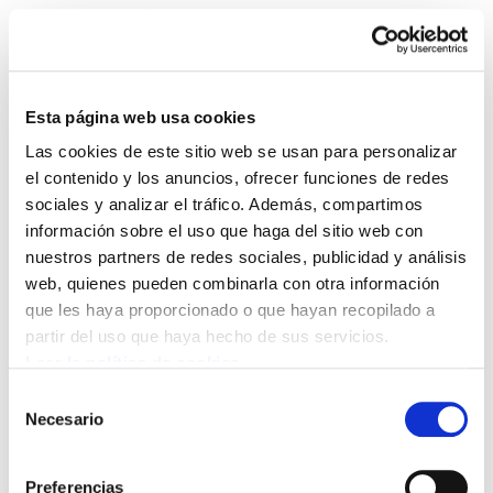
Esta página web usa cookies
Las cookies de este sitio web se usan para personalizar
Enbata + Alda! 2081
el contenido y los anuncios, ofrecer funciones de redes
sociales y analizar el tráfico. Además, compartimos
información sobre el uso que haga del sitio web con
Enbata-Alda2081(172).pdf
894.3 KB
nuestros partners de redes sociales, publicidad y análisis
web, quienes pueden combinarla con otra información
que les haya proporcionado o que hayan recopilado a
POLÍTICA DE COOKIES
CANAL DE INFORMACIÓN
partir del uso que haya hecho de sus servicios.
POLÍTICA DE PRIVACIDAD
MAPA DEL SITIO
ACCESIBILIDAD
CONTACTO
Leer la política de cookies
Manu Robles-Arangiz Institutua Fundazioa
Selección
Barrainkua 13 - 48009 Bilbo -
Necesario
de
Telf. +34 94 403 77 99
consentimiento
Corderliers karrika 20 - 64100 Baiona -
Preferencias
Telf. +33 (0) 559 25 65 52