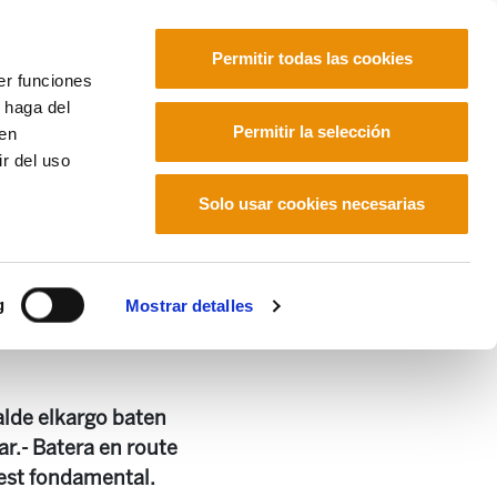
Permitir todas las cookies
er funciones
 haga del
Euskara
Français
Español
Permitir la selección
den
r del uso
Solo usar cookies necesarias
g
Mostrar detalles
alde elkargo baten
ar.- Batera en route
 est fondamental.