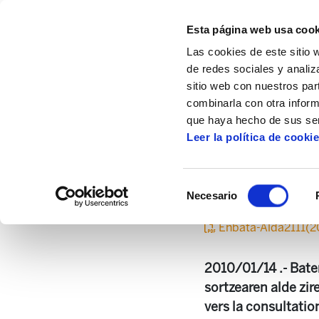
Esta página web usa cook
Las cookies de este sitio 
de redes sociales y analiz
sitio web con nuestros par
combinarla con otra inform
Inicio
Centro de documentación
Enbata
que haya hecho de sus ser
Leer la política de cooki
Selección
Necesario
de
consentimiento
Enbata-Alda2111(2
2010/01/14 .- Bater
sortzearen alde zir
vers la consultatio