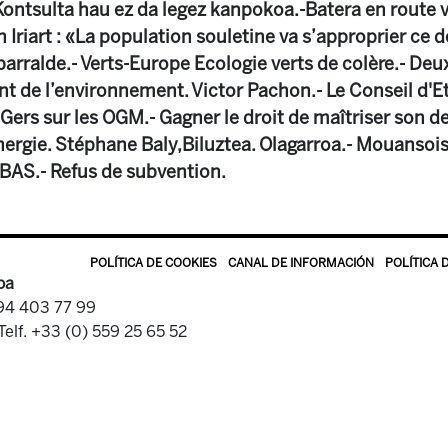
Kontsulta hau ez da legez kanpokoa.-Batera en route v
n Iriart : «La population souletine va s’approprier ce d
parralde.- Verts-Europe Ecologie verts de colère.- Deu
ont de l’environnement. Victor Pachon.- Le Conseil d'
Gers sur les OGM.- Gagner le droit de maîtriser son de
Energie. Stéphane Baly,Biluztea. Olagarroa.- Mouans
IBAS.- Refus de subvention.
POLÍTICA DE COOKIES
CANAL DE INFORMACIÓN
POLÍTICA 
oa
 94 403 77 99
Telf. +33 (0) 559 25 65 52