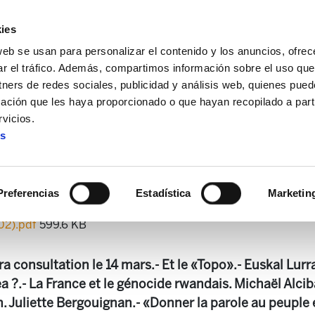
ies
web se usan para personalizar el contenido y los anuncios, ofrec
ar el tráfico. Además, compartimos información sobre el uso que
tners de redes sociales, publicidad y análisis web, quienes pue
ación que les haya proporcionado o que hayan recopilado a parti
 + Alda!
Enbata + Alda! 2111
vicios.
es
Enbata + Alda! 2111
Preferencias
Estadística
Marketin
02).pdf
599.6 KB
a consultation le 14 mars.- Et le «Topo».- Euskal Lurr
ea ?.- La France et le génocide rwandais. Michaël Alcib
n. Juliette Bergouignan.- «Donner la parole au peuple