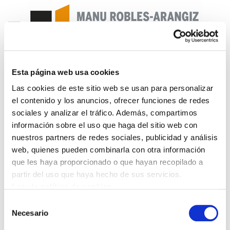
Esta página web usa cookies
Enbata + Alda! 2112
Las cookies de este sitio web se usan para personalizar
el contenido y los anuncios, ofrecer funciones de redes
Enbata-Alda2112(203).pdf
691.8 KB
sociales y analizar el tráfico. Además, compartimos
información sobre el uso que haga del sitio web con
nuestros partners de redes sociales, publicidad y análisis
2010/01/21 .- EHLG avenir prometteur.- Haiti.- Un
web, quienes pueden combinarla con otra información
pas de plus ensemble.- Euskal Herriko
que les haya proporcionado o que hayan recopilado a
Laborantza Ganbara : 5 ans déjà !. Michel
partir del uso que haya hecho de sus servicios.
Berhocoirigoin.- EHLG ne désarme pas.- Patxi
Leer la política de cookies
Noblia : «2009 a été l'année des victoires malgré
Selección
le harcèlement. Maryse Cachenaut.- EHLG ne
Necesario
de
désarme pas. Bernard Causse.- Fritage sur la
consentimiento