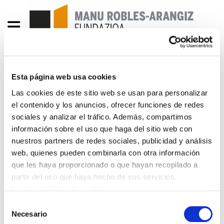
Esta página web usa cookies
Enbata + Alda! 2120
Las cookies de este sitio web se usan para personalizar
el contenido y los anuncios, ofrecer funciones de redes
Enbata-Alda2120(211).pdf
2.4 MB
sociales y analizar el tráfico. Además, compartimos
información sobre el uso que haga del sitio web con
2010/03/18.- Illisible.- Hauteskundeak,
nuestros partners de redes sociales, publicidad y análisis
errealitatearen irudi ona.- Retour sur un salon
web, quienes pueden combinarla con otra información
agricole. Michel Berhocoirigoin.- Premier tour
que les haya proporcionado o que hayan recopilado a
partir del uso que haya hecho de sus servicios.
des régionales en Iparralde.- Parole aux jeunes.-
Leer la política de cookies
Kulturaren konplexa ala konplexaren kultura?.
Mattin Irigoien.- Rwanda, de la Guerre au
Selección
Necesario
de
Génocide. Jean Sébastien Mora.- Etxebizitza