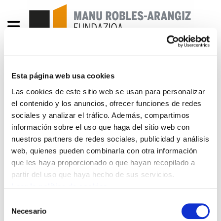
Esta página web usa cookies
Enbata + Alda! 2131
Las cookies de este sitio web se usan para personalizar
el contenido y los anuncios, ofrecer funciones de redes
Enbata-Alda2131(222).pdf
4.2 MB
sociales y analizar el tráfico. Además, compartimos
información sobre el uso que haga del sitio web con
Le bon cap.- Sindikatu anitza ez da lurralde
nuestros partners de redes sociales, publicidad y análisis
elkargo mota bat.- Et si j'étais né en 1980 à
web, quienes pueden combinarla con otra información
Hernani… Peio Etcheverry-Ainchart.- Le GAL dans
que les haya proporcionado o que hayan recopilado a
partir del uso que haya hecho de sus servicios.
le contexte politique, diplomatique et judiciaire
Leer la política de cookies
européen. Emmanuel-Pierre Guittet.- La nouvelle
démographie basque.- Euskaltzaleen biltzarra.
Selección
Necesario
de
Piarres Ainciart.- Un syndicat mixte n'est pas une