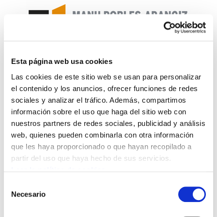
Esta página web usa cookies
Enbata + Alda! 2143
Las cookies de este sitio web se usan para personalizar
el contenido y los anuncios, ofrecer funciones de redes
sociales y analizar el tráfico. Además, compartimos
Enbata-Alda2143(234).pdf
364.5 KB
información sobre el uso que haga del sitio web con
nuestros partners de redes sociales, publicidad y análisis
A minima, mais historique.- Belges, Belges.- Le
web, quienes pueden combinarla con otra información
rugby d'avant, heurs et malheurs. Pantxoa
que les haya proporcionado o que hayan recopilado a
partir del uso que haya hecho de sus servicios.
Bimboire.- Université populaire du PAF.- Sarah
Leer la política de cookies
Massiah.- Belkacem Saïfi.- Le PNV négocie avec le
gouvernement espagnol.- Solidaires face au
Selección
Necesario
de
centralisme français.- Mères exemplaires.- Zor
consentimiento
publikoaren mamua. Jakes Bortayrou.- Changer,