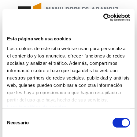
Esta página web usa cookies
Enbata+Alda! 2185
Las cookies de este sitio web se usan para personalizar
el contenido y los anuncios, ofrecer funciones de redes
sociales y analizar el tráfico. Además, compartimos
Enbata-Alda 2185(276).pdf
3.1 MB
información sobre el uso que haga del sitio web con
nuestros partners de redes sociales, publicidad y análisis
Aurore herria zurekin. Éditorial: L'euskera,
web, quienes pueden combinarla con otra información
l'enseignement, l'alarme. Normaltasunaren
que les haya proporcionado o que hayan recopilado a
partir del uso que haya hecho de sus servicios.
berritasuna. Michael Alcibar: terrorisme et
Leer la política de cookies
ultragauche. Matrin Garitano à la tête du
Gipuzkoa. Aita Barandiaran père de l'ethnologie
Selección
Necesario
de
basque (Mikel Duvert). Leçon de démocratie?
consentimiento
Lettre à la FFR. Euskaltzaindia (VIII-Jean