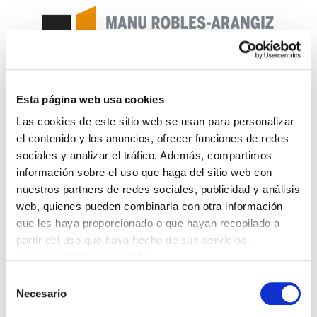
Esta página web usa cookies
Enbata + Alda! 2190
Las cookies de este sitio web se usan para personalizar
el contenido y los anuncios, ofrecer funciones de redes
Enbata-Alda 2190 (281).pdf
1.6 MB
sociales y analizar el tráfico. Además, compartimos
información sobre el uso que haga del sitio web con
nuestros partners de redes sociales, publicidad y análisis
Offres de coalitions.- Euroaginduaren tema.- Sud-
web, quienes pueden combinarla con otra información
Soudan : l'indépendance, et après. David Lannes.-
que les haya proporcionado o que hayan recopilado a
Etienne d'Alençon «le pôle archives rend service à
partir del uso que haya hecho de sus servicios.
un public nouveau».- LGV. Paul Baudry, Roland
Leer la política de cookies
Hirigoyen et Michel Hiriart.- Pôle archives du Pays
Selección
Basque. La religion en Euskal Herria. Felix Placer
Necesario
de
Ugarte.- Les travaux manuels d'Eduardo Chillida,
consentimiento