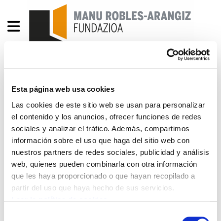
Enbata+Alda! 2195
Esta página web usa cookies
Las cookies de este sitio web se usan para personalizar
Enbata-Alda 2195(286).pdf
2.3 MB
el contenido y los anuncios, ofrecer funciones de redes
sociales y analizar el tráfico. Además, compartimos
Porter nos aspirations au Sénat: le faire sortir du
información sobre el uso que haga del sitio web con
sarkozysme. Éditorial: Entronsau Luxembourg et
nuestros partners de redes sociales, publicidad y análisis
poursuivons notre route. Bozka Bacho! Le
web, quienes pueden combinarla con otra información
renouveau de l'anarchisme en Russie (Michael
que les haya proporcionado o que hayan recopilado a
partir del uso que haya hecho de sus servicios.
Alcibar). Nos candidats au rendez-vous des
Leer la política de cookies
sénatoriales, dimanche (Sauveur Bacho et Alice
Leiciageçahar). Sénatoriales, la voie occitane.
Selección