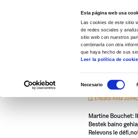
Esta página web usa cook
Las cookies de este sitio 
de redes sociales y analiz
sitio web con nuestros par
combinarla con otra inform
Inicio
Centro de documentación
Enbata
que haya hecho de sus ser
Leer la política de cooki
Selección
Necesario
de
consentimiento
Enbata-Alda 2199(
Martine Bouchet: I
Bestek baino gehia
Relevons le défi,no