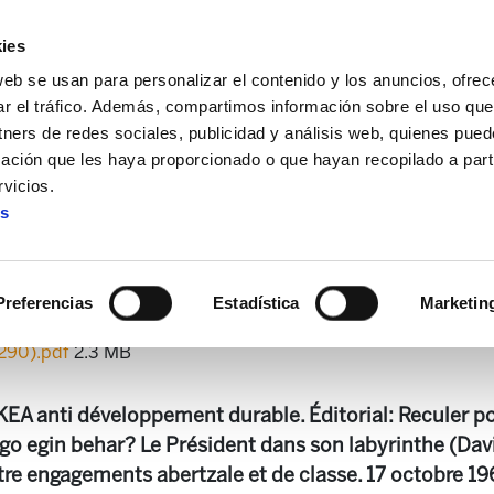
ies
web se usan para personalizar el contenido y los anuncios, ofrec
ar el tráfico. Además, compartimos información sobre el uso que
tners de redes sociales, publicidad y análisis web, quienes pue
ación que les haya proporcionado o que hayan recopilado a parti
 + Alda!
Enbata-Alda! 2199
vicios.
es
Enbata-Alda! 2199
Preferencias
Estadística
Marketin
290).pdf
2.3 MB
KEA anti développement durable. Éditorial: Reculer p
go egin behar? Le Président dans son labyrinthe (Dav
tre engagements abertzale et de classe. 17 octobre 1961