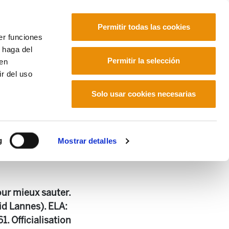
Permitir todas las cookies
er funciones
 haga del
Euskara
Français
Español
Permitir la selección
den
r del uso
Solo usar cookies necesarias
g
Mostrar detalles
our mieux sauter.
id Lannes). ELA:
. Officialisation