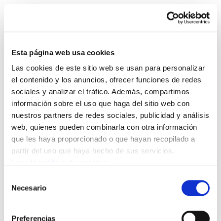
Esta página web usa cookies
Las cookies de este sitio web se usan para personalizar
Enbata + Alda! 2238
el contenido y los anuncios, ofrecer funciones de redes
sociales y analizar el tráfico. Además, compartimos
información sobre el uso que haga del sitio web con
Enbata - Alda 2238 (329).pdf
3.8 MB
nuestros partners de redes sociales, publicidad y análisis
web, quienes pueden combinarla con otra información
que les haya proporcionado o que hayan recopilado a
POLÍTICA DE COOKIES
CANAL DE INFORMACIÓN
partir del uso que haya hecho de sus servicios.
POLÍTICA DE PRIVACIDAD
MAPA DEL SITIO
ACCESIBILIDAD
CONTACTO
Leer la política de cookies
Manu Robles-Arangiz Institutua Fundazioa
Selección
Barrainkua 13 - 48009 Bilbo -
Necesario
de
Telf. +34 94 403 77 99
consentimiento
Corderliers karrika 20 - 64100 Baiona -
Preferencias
Telf. +33 (0) 559 25 65 52