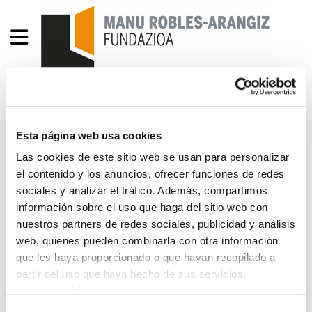
Enbata + Alda! 2276
Esta página web usa cookies
Enbata 2276 - 2013-08-01.pdf
2.3 MB
Las cookies de este sitio web se usan para personalizar
el contenido y los anuncios, ofrecer funciones de redes
Signer le contrat territorial ?, Jakes Abeberry, Le
sociales y analizar el tráfico. Además, compartimos
información sobre el uso que haga del sitio web con
SCoT de l’agglomération de Bayonne et du sud
nuestros partners de redes sociales, publicidad y análisis
des Landes, Réflexions autour du ScoT Par Peio
web, quienes pueden combinarla con otra información
Etcheverry-Ainchart, Cohérence et équilibre Par
que les haya proporcionado o que hayan recopilado a
Martine Bisauta, Quand le ScoT parle
partir del uso que haya hecho de sus servicios.
d’agriculture Par Mixel Berhocoirigoin, Des
Leer la política de cookies
communes éco-citoyennes innovantes à