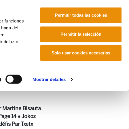
Permitir todas las cookies
er funciones
 haga del
Euskara
Français
Español
Permitir la selección
den
r del uso
Solo usar cookies necesarias
g
Mostrar detalles
r Martine Bisauta
Page 14 ● Jokoz
fis Par Txetx