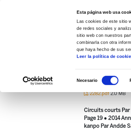
Esta página web usa cook
Las cookies de este sitio 
de redes sociales y analiz
sitio web con nuestros par
combinarla con otra inform
Inicio
Centro de documentación
Enbata
que haya hecho de sus ser
Leer la política de cooki
Selección
Necesario
de
consentimiento
2282.pdf
2.0 MB
Circuits courts Pa
Page 19 ● 2014 Anné
kanpo Par Andde Sa