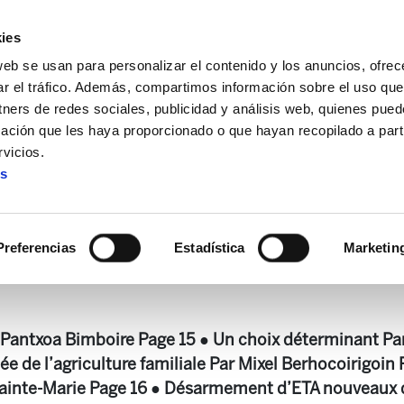
ies
web se usan para personalizar el contenido y los anuncios, ofrec
ar el tráfico. Además, compartimos información sobre el uso que
tners de redes sociales, publicidad y análisis web, quienes pue
ación que les haya proporcionado o que hayan recopilado a parti
 + Alda!
Enbata + Alda! 2282
vicios.
es
Enbata + Alda! 2282
Preferencias
Estadística
Marketin
r Pantxoa Bimboire Page 15 ● Un choix déterminant Pa
e de l’agriculture familiale Par Mixel Berhocoirigoin 
inte-Marie Page 16 ● Désarmement d’ETA nouveaux dé