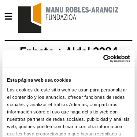
Enbata + Alda! 2284
00_2284 REDUIT.pdf
1.2 MB
Esta página web usa cookies
Sommaire #Progrès abertzale “Percée abertzale”
Las cookies de este sitio web se usan para personalizar
au premier tour, vague bleue au second, les
el contenido y los anuncios, ofrecer funciones de redes
elections municipales 2014 nous montrent aussi
sociales y analizar el tráfico. Además, compartimos
un renforcement des partisansde la Collectivité
información sobre el uso que haga del sitio web con
Spécifique sur le BAB. Par Jean-Claude Larronde
nuestros partners de redes sociales, publicidad y análisis
pages 4 et 5 #Humeur de campagne Par Juliette
web, quienes pueden combinarla con otra información
Bergouignan Page 6 Et maintenant au boulot !Par
que les haya proporcionado o que hayan recopilado a