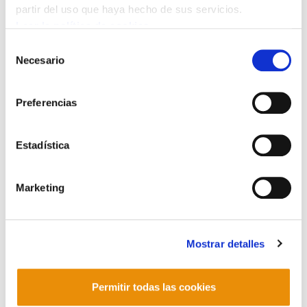
partir del uso que haya hecho de sus servicios.
Berhocoirigoin. Page 9 ●La souveraineté
Leer la política de cookies
énergétique comme horizon. Le Guide vers la
souveraineté énergétique d’Euskal Herria,
Selección
Necesario
de
présenté par Udalbiltza et Bizi! compile les
consentimiento
meilleures pratiques. Un outil indispensable pour
prendre conscience de la dépendance
Preferencias
énergétique du Pays Basque. Pages 10 et 11 ●Ez
naiz Charlie. Par Jakes Bortayrou. Page 12
Estadística
●Tragédie à huis clos. Par Juliette Bergouignan.
Page 13 ●Du peuple basque autochtone. Par Peio
Marketing
Etcheverry-Ainchart. Page 15 ●Syriza, Podemos,
mamuak ? Par Andde Sainte-Marie. Page 16
●Communautarisme républicain. Par David
Mostrar detalles
Lannes. Page 17
Permitir todas las cookies