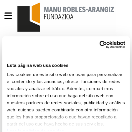
Enbata + Alda! 2297
Enbata 2297 - 2015-05-01[1].pdf
2.6 MB
Esta página web usa cookies
Las cookies de este sitio web se usan para personalizar
Sommaire ● La Corse met en place un calendrier
el contenido y los anuncios, ofrecer funciones de redes
pour son avenir institutionnel voté par le
sociales y analizar el tráfico. Además, compartimos
información sobre el uso que haga del sitio web con
parlement. Pages 4, 5 ● Les enjeux de l’AG
nuestros partners de redes sociales, publicidad y análisis
d’Euskal Herria Bai. PAGE 6 ● Vers une force de
web, quienes pueden combinarla con otra información
second tour ? Par Peio Etcheverry-Ainchart Page
que les haya proporcionado o que hayan recopilado a
7 ● Nafarroa arraroa Par Andde Sainte-Marie Page
partir del uso que haya hecho de sus servicios.
8 ● Faiseuse de roi ? Par Mixel Bidegain Page 9 ●
Leer la política de cookies