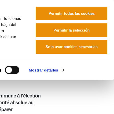
Permitir todas las cookies
er funciones
 haga del
Euskara
Français
Español
Permitir la selección
den
r del uso
Solo usar cookies necesarias
g
Mostrar detalles
ommune à l’élection
orité absolue au
éparer