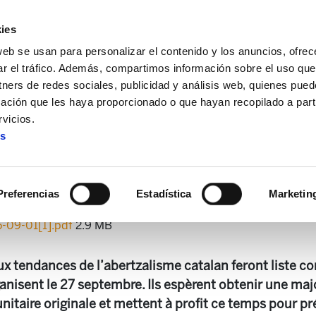
ies
web se usan para personalizar el contenido y los anuncios, ofrec
ar el tráfico. Además, compartimos información sobre el uso que
tners de redes sociales, publicidad y análisis web, quienes pue
ación que les haya proporcionado o que hayan recopilado a parti
 + Alda!
Enbata + Alda! 2301
vicios.
es
Enbata + Alda! 2301
Preferencias
Estadística
Marketin
5-09-01[1].pdf
2.9 MB
 tendances de l’abertzalisme catalan feront liste c
ganisent le 27 septembre. Ils espèrent obtenir une maj
nitaire originale et mettent à profit ce temps pour pr