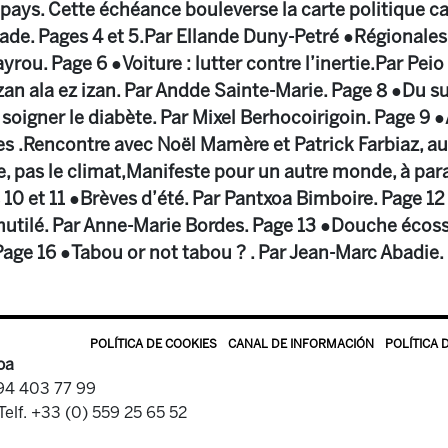
pays. Cette échéance bouleverse la carte politique c
ade. Pages 4 et 5.Par Ellande Duny-Petré ●Régionales
yrou. Page 6 ●Voiture : lutter contre l’inertie.Par Pei
zan ala ez izan. Par Andde Sainte-Marie. Page 8 ●Du s
soigner le diabète. Par Mixel Berhocoirigoin. Page 9 
es .Rencontre avec Noël Mamère et Patrick Farbiaz, au
 pas le climat,Manifeste pour un autre monde, à paraî
10 et 11 ●Brèves d’été. Par Pantxoa Bimboire. Page 
 mutilé. Par Anne-Marie Bordes. Page 13 ●Douche écoss
Page 16 ●Tabou or not tabou ? . Par Jean-Marc Abadie.
POLÍTICA DE COOKIES
CANAL DE INFORMACIÓN
POLÍTICA 
oa
 94 403 77 99
Telf. +33 (0) 559 25 65 52