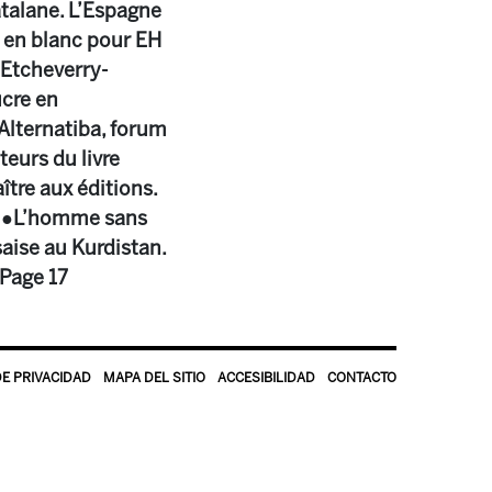
atalane. L’Espagne
 en blanc pour EH
o Etcheverry-
ucre en
●Alternatiba, forum
teurs du livre
tre aux éditions.
12 ●L’homme sans
aise au Kurdistan.
 Page 17
DE PRIVACIDAD
MAPA DEL SITIO
ACCESIBILIDAD
CONTACTO