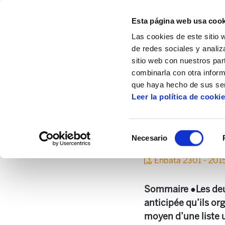
Esta página web usa cook
Las cookies de este sitio 
de redes sociales y analiz
sitio web con nuestros par
combinarla con otra inform
Inicio
Centro de documentación
Enbata
que haya hecho de sus ser
Leer la política de cooki
Selección
Necesario
de
consentimiento
Enbata 2301 - 201
Sommaire ●Les deux
anticipée qu’ils or
moyen d’une liste u