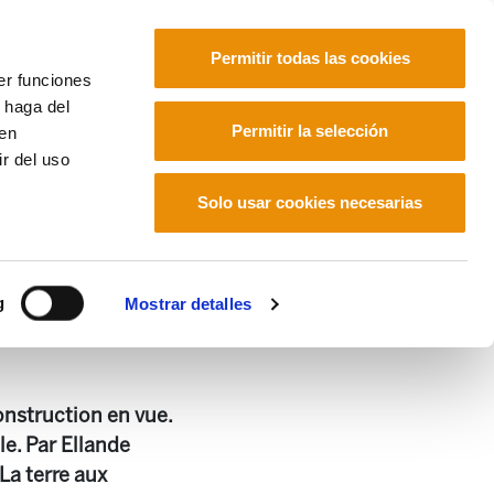
Permitir todas las cookies
er funciones
 haga del
Euskara
Français
Español
Permitir la selección
den
r del uso
Solo usar cookies necesarias
g
Mostrar detalles
onstruction en vue.
e. Par Ellande
La terre aux