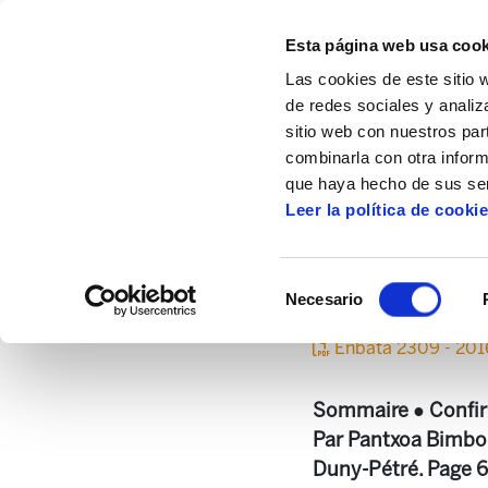
Esta página web usa cook
Las cookies de este sitio 
de redes sociales y analiz
sitio web con nuestros par
combinarla con otra inform
Inicio
Centro de documentación
Enbata
que haya hecho de sus ser
Leer la política de cooki
Selección
Necesario
de
consentimiento
Enbata 2309 - 201
Sommaire ● Confirm
Par Pantxoa Bimboir
Duny-Pétré. Page 6 