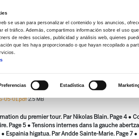
ies
web se usan para personalizar el contenido y los anuncios, ofrec
ar el tráfico. Además, compartimos información sobre el uso que
tners de redes sociales, publicidad y análisis web, quienes pue
ación que les haya proporcionado o que hayan recopilado a parti
 + Alda!
Enbata + Alda! 2309
vicios.
es
Enbata + Alda! 2309
Preferencias
Estadística
Marketin
6-05-01.pdf
2.5 MB
ation du premier tour. Par Nikolas Blain. Page 4 ● C
e. Page 5 ● Tensions internes dans la gauche abertzal
● Espainia higatua. Par Andde Sainte-Marie. Page 7 ● 