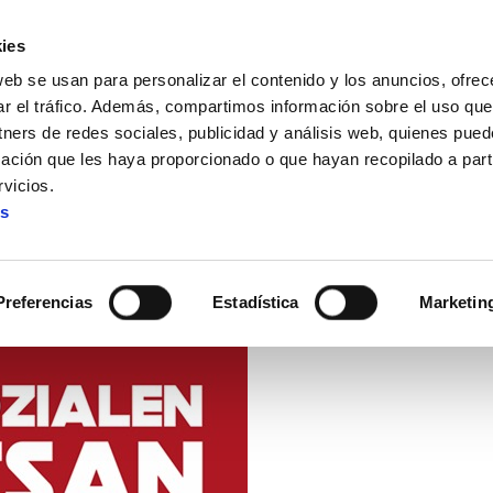
ies
web se usan para personalizar el contenido y los anuncios, ofrec
ar el tráfico. Además, compartimos información sobre el uso que
tners de redes sociales, publicidad y análisis web, quienes pue
ación que les haya proporcionado o que hayan recopilado a parti
s
1 de abril manifa en Bilbo: defendamos el RGI
vicios.
es
il manifa en Bilbo: defendam
Preferencias
Estadística
Marketin