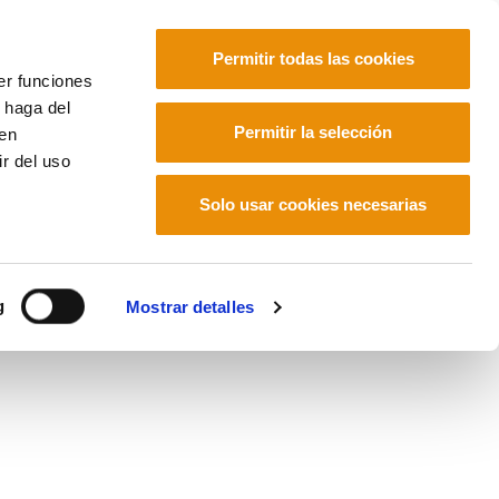
Permitir todas las cookies
er funciones
 haga del
Euskara
Français
Español
Permitir la selección
den
r del uso
Solo usar cookies necesarias
os el RGI
g
Mostrar detalles