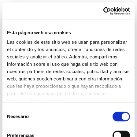
Esta página web usa cookies
Las cookies de este sitio web se usan para personalizar
III encuentros
el contenido y los anuncios, ofrecer funciones de redes
sociales y analizar el tráfico. Además, compartimos
internacionales
información sobre el uso que haga del sitio web con
nuestros partners de redes sociales, publicidad y análisis
ecosocialistas: Programa
web, quienes pueden combinarla con otra información
que les haya proporcionado o que hayan recopilado a
EcoSocBilboPrpgrama.pdf
— 377.4 KB
partir del uso que haya hecho de sus servicios.
Leer la política de cookies
Selección
Necesario
de
POLÍTICA DE COOKIES
CANAL DE INFORMACIÓN
POLÍTICA DE PRIVACIDAD
MAPA DEL SITIO
ACCESIBILIDAD
consentimiento
CONTACTO
Preferencias
Manu Robles-Arangiz Institutua Fundazioa