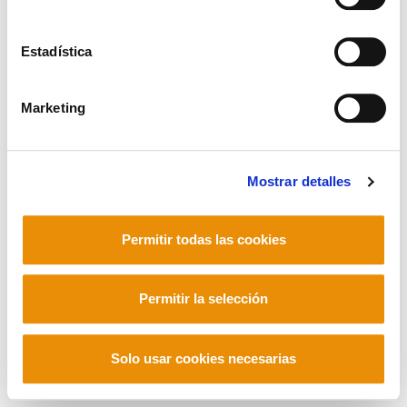
Barrainkua 13 - 48009 Bilbo -
Telf. +34 94 403 77 99
Estadística
Corderliers karrika 20 - 64100 Baiona -
Telf. +33 (0) 559 25 65 52
Contacto
Marketing
Mostrar detalles
Mastodon
Permitir todas las cookies
Permitir la selección
Solo usar cookies necesarias