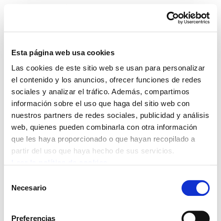
Esta página web usa cookies
Las cookies de este sitio web se usan para personalizar
No debemos, no pagamos
el contenido y los anuncios, ofrecer funciones de redes
sociales y analizar el tráfico. Además, compartimos
información sobre el uso que haga del sitio web con
Resoluciones.pdf
— 28.4 KB
nuestros partners de redes sociales, publicidad y análisis
web, quienes pueden combinarla con otra información
que les haya proporcionado o que hayan recopilado a
partir del uso que haya hecho de sus servicios.
POLÍTICA DE COOKIES
CANAL DE INFORMACIÓN
POLÍTICA DE PRIVACIDAD
MAPA DEL SITIO
ACCESIBILIDAD
Leer la política de cookies
CONTACTO
Selección
Manu Robles-Arangiz Institutua Fundazioa
Necesario
de
Barrainkua 13 - 48009 Bilbo -
consentimiento
Telf. +34 94 403 77 99
Corderliers karrika 20 - 64100 Baiona -
Preferencias