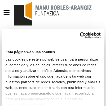
DOCUMENTO: Por una
política industrial de y
Esta página web usa cookies
para la clase trabajadora
Las cookies de este sitio web se usan para personalizar
el contenido y los anuncios, ofrecer funciones de redes
Politica Industrial Por y Para Clase Trabajadora.pdf
sociales y analizar el tráfico. Además, compartimos
10.6 MB
información sobre el uso que haga del sitio web con
nuestros partners de redes sociales, publicidad y análisis
web, quienes pueden combinarla con otra información
La industria es imprescindible para el bienestar
que les haya proporcionado o que hayan recopilado a
colectivo, pero necesita otras políticas para que
partir del uso que haya hecho de sus servicios.
esto sea una realidad. Con esta premisa, el
Leer la política de cookies