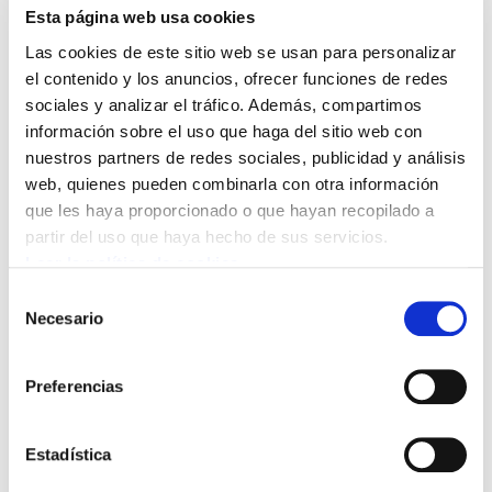
Esta página web usa cookies
Las cookies de este sitio web se usan para personalizar
el contenido y los anuncios, ofrecer funciones de redes
sociales y analizar el tráfico. Además, compartimos
información sobre el uso que haga del sitio web con
nuestros partners de redes sociales, publicidad y análisis
web, quienes pueden combinarla con otra información
que les haya proporcionado o que hayan recopilado a
partir del uso que haya hecho de sus servicios.
Leer la política de cookies
Estudios 10 - Análisis de los proyectos de
presupuestos del Gobierno Vasco y del
Selección
Gobierno de Navarra para 2007
Necesario
de
consentimiento
2007/02/23
Preferencias
Estadística