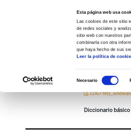
Esta página web usa cook
Las cookies de este sitio 
de redes sociales y analiz
sitio web con nuestros par
combinarla con otra inform
Inicio
Centro de documentación
Euskar
que haya hecho de sus ser
Leer la política de cooki
1.0
Selección
Necesario
de
consentimiento
1.067 hitz_sindika
Diccionario básico 