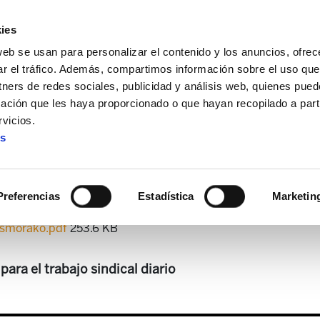
ies
web se usan para personalizar el contenido y los anuncios, ofrec
ar el tráfico. Además, compartimos información sobre el uso que
tners de redes sociales, publicidad y análisis web, quienes pue
ación que les haya proporcionado o que hayan recopilado a parti
a
1.067 palabras para el sindicalismo
vicios.
es
67 palabras para el sindical
Preferencias
Estadística
Marketin
lismorako.pdf
253.6 KB
para el trabajo sindical diario