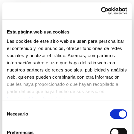
Esta página web usa cookies
Las cookies de este sitio web se usan para personalizar
Programa de formación
el contenido y los anuncios, ofrecer funciones de redes
sociales y analizar el tráfico. Además, compartimos
de Iparralde 2006-2007
información sobre el uso que haga del sitio web con
nuestros partners de redes sociales, publicidad y análisis
Formakuntza_200607.pdf
395.7 KB
web, quienes pueden combinarla con otra información
que les haya proporcionado o que hayan recopilado a
partir del uso que haya hecho de sus servicios.
Leer la política de cookies
POLÍTICA DE COOKIES
CANAL DE INFORMACIÓN
POLÍTICA DE PRIVACIDAD
MAPA DEL SITIO
ACCESIBILIDAD
Selección
CONTACTO
Necesario
de
Manu Robles-Arangiz Institutua Fundazioa
consentimiento
Barrainkua 13 - 48009 Bilbo -
Telf. +34 94 403 77 99
Preferencias