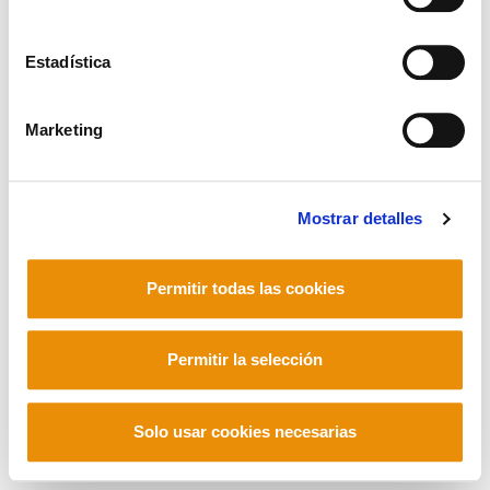
Telf. +34 94 403 77 99
Corderliers karrika 20 - 64100 Baiona -
Telf. +33 (0) 559 25 65 52
Estadística
Contacto
Marketing
Mastodon
Mostrar detalles
Permitir todas las cookies
Permitir la selección
Solo usar cookies necesarias