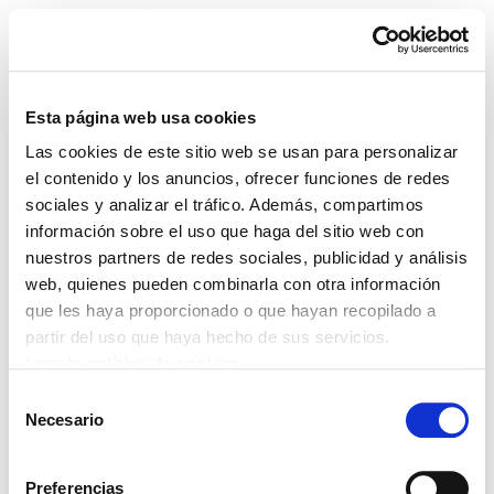
Esta página web usa cookies
Las cookies de este sitio web se usan para personalizar
Gai monografikoak 7:
el contenido y los anuncios, ofrecer funciones de redes
sociales y analizar el tráfico. Además, compartimos
Mundialización de la
información sobre el uso que haga del sitio web con
nuestros partners de redes sociales, publicidad y análisis
economía
web, quienes pueden combinarla con otra información
que les haya proporcionado o que hayan recopilado a
partir del uso que haya hecho de sus servicios.
Leer la política de cookies
POLÍTICA DE COOKIES
CANAL DE INFORMACIÓN
Selección
POLÍTICA DE PRIVACIDAD
MAPA DEL SITIO
ACCESIBILIDAD
Necesario
de
CONTACTO
Manu Robles-Arangiz Institutua Fundazioa
consentimiento
Barrainkua 13 - 48009 Bilbo -
Preferencias