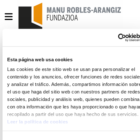
Hezkuntzaren beste
Esta página web usa cookies
hainbat erronka
Las cookies de este sitio web se usan para personalizar el
contenido y los anuncios, ofrecer funciones de redes sociale
y analizar el tráfico. Además, compartimos información sobr
62_GaiMonografikoa_Hezkuntzaren_beste_hainbat_erronk
el uso que haga del sitio web con nuestros partners de redes
4.6 MB
sociales, publicidad y análisis web, quienes pueden combina
con otra información que les haya proporcionado o que haya
(Esta publicación la hemos creado
recopilado a partir del uso que haya hecho de sus servicios.
exclusivamente en euskara)
Leer la política de cookies
Selección