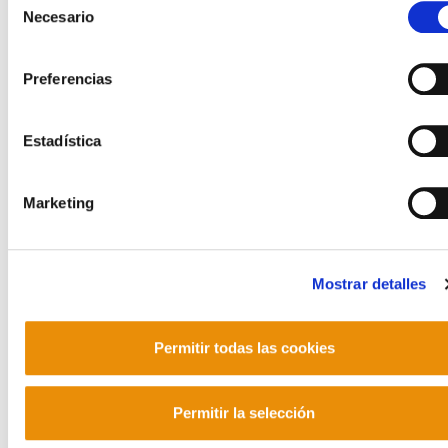
Necesario
de
POLÍTICA DE COOKIES
CANAL DE INFORMACIÓN
consentimiento
POLÍTICA DE PRIVACIDAD
MAPA DEL SITIO
ACCESIBILIDAD
CONTACTO
Preferencias
Manu Robles-Arangiz Institutua Fundazioa
Barrainkua 13 - 48009 Bilbo -
Telf. +34 94 403 77 99
Estadística
Corderliers karrika 20 - 64100 Baiona -
Telf. +33 (0) 559 25 65 52
Marketing
Contacto
Mostrar detalles
Mastodon
Permitir todas las cookies
Permitir la selección