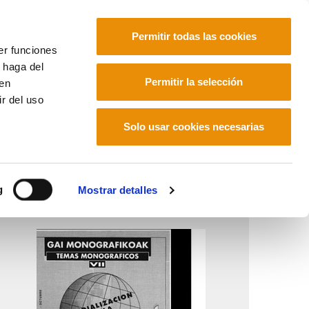
Permitir todas las cookies
er funciones
 haga del
Euskara
Français
Español
Permitir la selección
den
r del uso
Solo usar cookies necesarias
g
Mostrar detalles