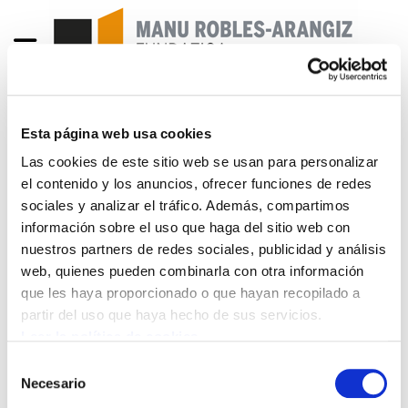
Esta página web usa cookies
CAMBIO POLÍTICO O
Las cookies de este sitio web se usan para personalizar
DEMOLICIÓN DEL
el contenido y los anuncios, ofrecer funciones de redes
sociales y analizar el tráfico. Además, compartimos
RÉGIMEN ¿QUÉ
información sobre el uso que haga del sitio web con
nuestros partners de redes sociales, publicidad y análisis
NECESITA NAVARRA?
web, quienes pueden combinarla con otra información
que les haya proporcionado o que hayan recopilado a
GARAIA 5.-Ona.pdf
3.1 MB
partir del uso que haya hecho de sus servicios.
Leer la política de cookies
CARLOS PÉREZ CONDE // VÍÍCTOR MORENO
Selección
“Cambiar la hegemonía política no basta para
Necesario
de