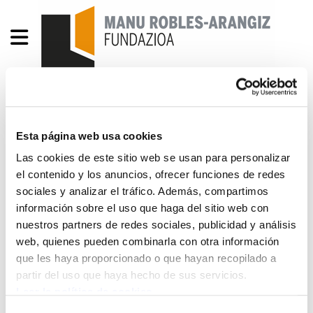
Guía de extranjería
Esta página web usa cookies
Guia de extranjeria.pdf
232.4 KB
Las cookies de este sitio web se usan para personalizar
el contenido y los anuncios, ofrecer funciones de redes
Este texto tiene una finalidad formativa e
sociales y analizar el tráfico. Además, compartimos
información sobre el uso que haga del sitio web con
informativa. Los únicos textos considerados
nuestros partners de redes sociales, publicidad y análisis
legalmente válidos son los que aparecen en las
web, quienes pueden combinarla con otra información
publicaciones oficiales de los correspondientes
que les haya proporcionado o que hayan recopilado a
organismos. ELA trata de velar por la actualidad,
partir del uso que haya hecho de sus servicios.
exactitud y veracidad de los mismos, pero
Leer la política de cookies
advierte de que éstos no son textos oficiales y